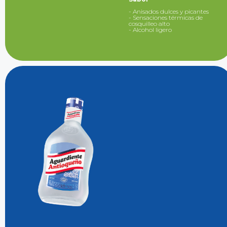
- Anisados dulces y picantes
- Sensaciones térmicas de
cosquilleo alto
- Alcohol ligero